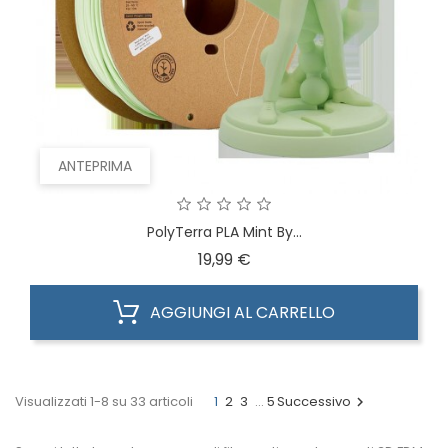
ANTEPRIMA
PolyTerra PLA Mint By...
Prezzo
19,99 €
AGGIUNGI AL CARRELLO
Visualizzati 1-8 su 33 articoli
1
2
3
…
5
Successivo
