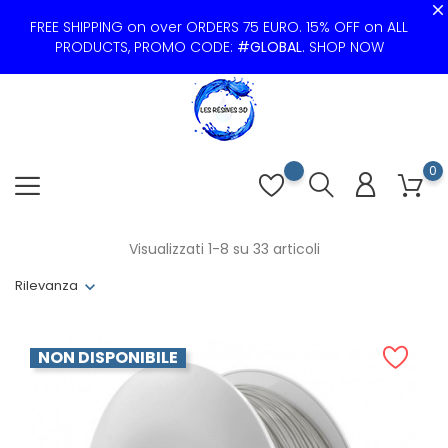
FREE SHIPPING on over ORDERS 75 EURO. 15% OFF on ALL
PRODUCTS, PROMO CODE:
#GLOBAL
.
SHOP NOW
0
Visualizzati 1-8 su 33 articoli
Rilevanza
NON DISPONIBILE