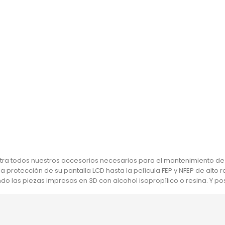
Phrozen Shuffle - Film FEP...
Imbuto / Filtro De R
Precio
Pre
24,90 €
9,90 €
ra todos nuestros accesorios necesarios para el mantenimiento de t
a protección de su pantalla LCD hasta la película FEP y NFEP de alto
do las piezas impresas en 3D con alcohol isopropílico o resina. Y po