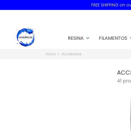
FREE SHIPPING on 
RESINA
FILAMENTOS
keyboard_arrow_down
keyboard
Inicio
Accesorios
ACC
41 pro