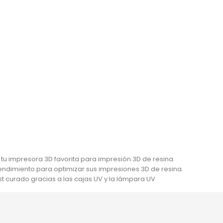
esina
cio
1
2
3
…
6
Siguiente

u impresora 3D favorita para impresión 3D de resina.
 rendimiento para optimizar sus impresiones 3D de resina.
st curado gracias a las cajas UV y la lámpara UV