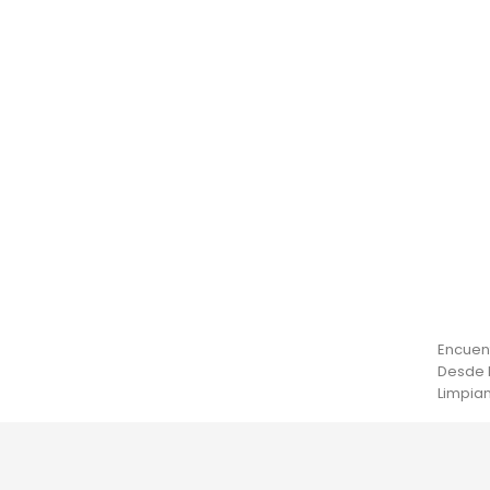
Encuent
Desde l
Limpian