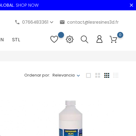
LOBAL
.
SHOP NOW
0766483361
contact@lesresines3d.fr
phone
email
0
ON
STL
Ordenar por:
Relevancia