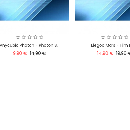
Anycubic Photon - Photon S...
Elegoo Mars - Film F
Precio
Precio
Precio
9,90 €
14,90 €
14,90 €
19,90 
base
base