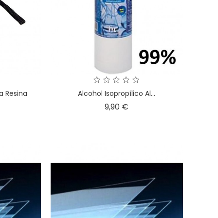
a Resina
Alcohol Isopropílico Al...
cio
Precio
9,90 €