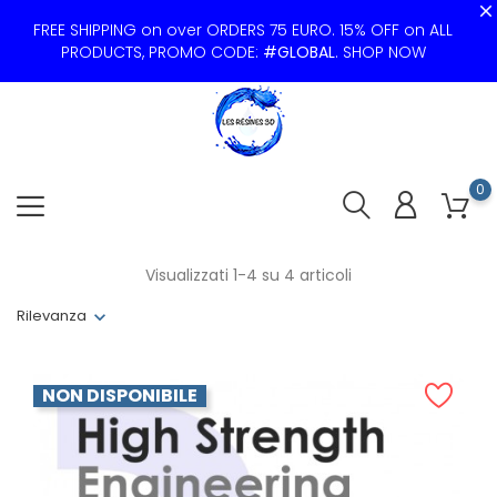
FREE SHIPPING on over ORDERS 75 EURO. 15% OFF on ALL
PRODUCTS, PROMO CODE:
#GLOBAL
.
SHOP NOW
0
Visualizzati 1-4 su 4 articoli
Rilevanza
NON DISPONIBILE