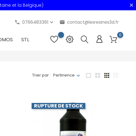
aine et la Belgique)
0766483361
contact@lesresines3d.fr
phone
email
0
OMOS
STL
Trier par :
Pertinence
RUPTURE DE STOCK