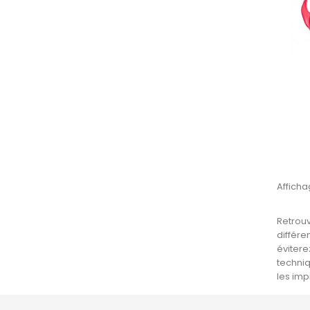
Afficha
Retrouv
différe
évitere
techniq
les imp