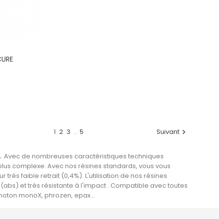
CURE
x
1
2
3
…
5
Suivant

LA. Avec de nombreuses caractéristiques techniques
plus complexe. Avec nos résines standards, vous vous
s faible retrait (0,4%). L'utilisation de nos résines
 (abs) et très résistante à l'impact . Compatible avec toutes
hoton monoX, phrozen, epax...