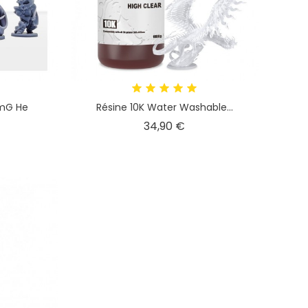
amG He
Résine 10K Water Washable...
x
Prix
34,90 €