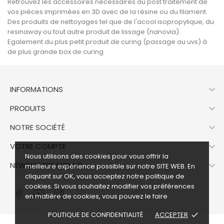
Retrouvez les accessoires nécessaires au post traitement de
vos pièces imprimées en 3D avec de la résine ou du filament.
Des produits de nettoyages tel que de l'acool isopropylique, du
resinaway ou tout autre produit de lissage (nanovia).
Egalement du plus petit produit de curing (passage au uvs) à
de plus grande box de curing

INFORMATIONS

PRODUITS

NOTRE SOCIÉTÉ

VOTRE COMPTE
Nous utilisons des cookies pour vous offrir la

NEWSLETTER SIGNUP
meilleure expérience possible sur notre
SITE WEB
. En
cliquant sur OK, vous acceptez notre politique de
cookies. Si vous souhaitez modifier vos préférences
en matière de cookies, vous pouvez le faire
POLITIQUE DE CONFIDENTIALITÉ
ACCEPTER
done