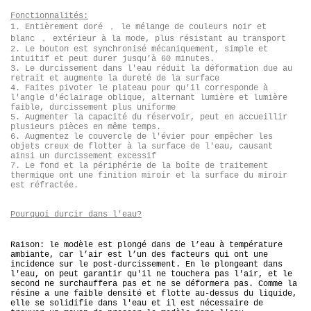
Fonctionnalités:
，
1. Entièrement doré
le mélange de couleurs noir et
，
blanc
extérieur à la mode, plus résistant au transport
2. Le bouton est synchronisé mécaniquement, simple et
intuitif et peut durer jusqu’à 60 minutes.
3. Le durcissement dans l'eau réduit la déformation due au
retrait et augmente la dureté de la surface
4. Faites pivoter le plateau pour qu'il corresponde à
l'angle d'éclairage oblique, alternant lumière et lumière
faible, durcissement plus uniforme
5. Augmenter la capacité du réservoir, peut en accueillir
plusieurs pièces en même temps.
6. Augmentez le couvercle de l'évier pour empêcher les
objets creux de flotter à la surface de l'eau, causant
ainsi un durcissement excessif
7. Le fond et la périphérie de la boîte de traitement
thermique ont une finition miroir et la surface du miroir
est réfractée.
Pourquoi durcir dans l'eau?
Raison: le modèle est plongé dans de l’eau à température
ambiante, car l’air est l’un des facteurs qui ont une
incidence sur le post-durcissement. En le plongeant dans
l'eau, on peut garantir qu'il ne touchera pas l'air, et le
second ne surchauffera pas et ne se déformera pas. Comme la
résine a une faible densité et flotte au-dessus du liquide,
elle se solidifie dans l'eau et il est nécessaire de