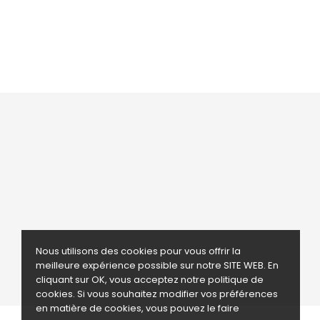
AJOUTER AU PANIER





Nous utilisons des cookies pour vous offrir la
meilleure expérience possible sur notre
SITE WEB
. En
cliquant sur OK, vous acceptez notre politique de
cookies. Si vous souhaitez modifier vos préférences
en matière de cookies, vous pouvez le faire