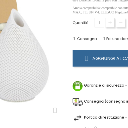
ed è ideale per produrre parti con maggior
Ampia compatibilità: compatibile con t
MAX, FLSUN V4, ELEGOO Neptune4 e a
Quantità :
Consegna
Fai una d
AGGIUNGI AL C
Garanzie di sicurezza -
Consegna (consegna in 6
Politica di restituzione 