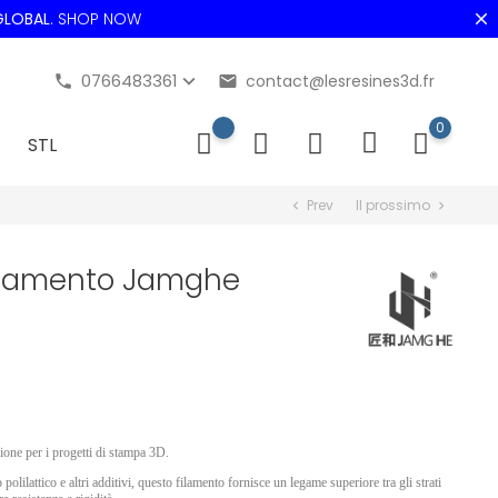
LOBAL
.
SHOP NOW
0766483361
contact@lesresines3d.fr
phone
email
0
STL
Prev
Il prossimo
chevron_left
chevron_right
ilamento Jamghe
ione per i progetti di stampa 3D.
lilattico e altri additivi, questo filamento fornisce un legame superiore tra gli strati