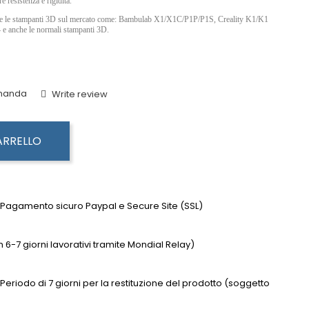
e resistenza e rigidità.
utte le stampanti 3D sul mercato come: Bambulab X1/X1C/P1P/P1S, Creality K1/K1
nche le normali stampanti 3D.
omanda
Write review
ARRELLO
 Pagamento sicuro Paypal e Secure Site (SSL)
-7 giorni lavorativi tramite Mondial Relay)
- Periodo di 7 giorni per la restituzione del prodotto (soggetto