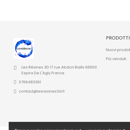
PRODOTTI
Nuovi prodot
Più venduti
Les Résines 3D
17 rue Abdon Baills
66600
Espira De L'Agly
France
0766483361
contact@lesresines3d.fr