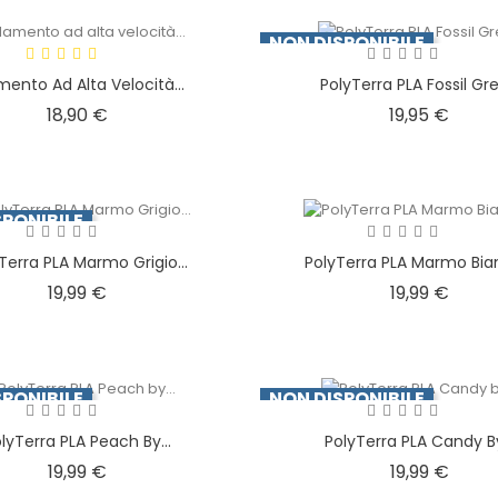
NON DISPONIBILE
amento Ad Alta Velocità...
PolyTerra PLA Fossil Grey
Prezzo
Prezz
18,90 €
19,95 €
PONIBILE
Terra PLA Marmo Grigio...
PolyTerra PLA Marmo Bian
Prezzo
Prezz
19,99 €
19,99 €
PONIBILE
NON DISPONIBILE
lyTerra PLA Peach By...
PolyTerra PLA Candy By
Prezzo
Prezz
19,99 €
19,99 €