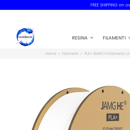
FREE SHIPPING on 
RESINA
FILAMENTI
keyboard_arrow_down
keyboard_a
Home
Filamenti
PLA+ BIANCO Filamento 