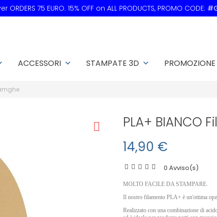
over ORDERS 75 EURO. 15% OFF on ALL PRODUCTS, PROMO CODE:
#G
ACCESSORI
STAMPATE 3D
PROMOZIONE
rrow_down
keyboard_arrow_down
keyboard_arrow_down
Jamghe
PLA+ BIANCO F
14,90 €
0 Avviso(s)
MOLTO FACILE DA STAMPARE.
Il nostro filamento PLA+ è un'ottima opz
Realizzato con una combinazione di acido po