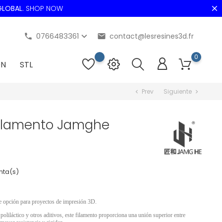
LOBAL
.
SHOP NOW
0766483361
contact@lesresines3d.fr
phone
email
0
ON
STL
Prev
Siguiente
chevron_left
chevron_right
ilamento Jamghe
nta(s)
e opción para proyectos de impresión 3D.
oliláctico y otros aditivos, este filamento proporciona una unión superior entre