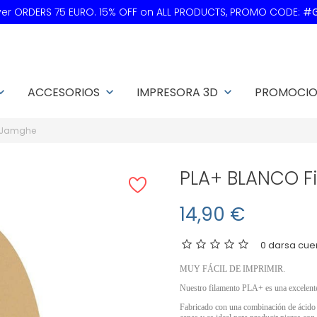
over ORDERS 75 EURO. 15% OFF on ALL PRODUCTS, PROMO CODE:
#G
ACCESORIOS
IMPRESORA 3D
PROMOCI
_arrow_down
keyboard_arrow_down
keyboard_arrow_down
o Jamghe
PLA+ BLANCO F
14,90 €
0 darsa cue
MUY FÁCIL DE IMPRIMIR.
Nuestro filamento PLA+ es una excelent
Fabricado con una combinación de ácido p