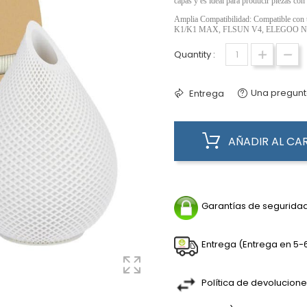
capas y es ideal para producir piezas con 
Amplia Compatibilidad: Compatible con
K1/K1 MAX, FLSUN V4, ELEGOO Neptun
Quantity :
Una pregun
Entrega
AÑADIR AL CA
Garantías de seguridad 
Entrega (Entrega en 5-6
Política de devolucione