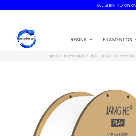
FREE SHIPPING on 
RESINA
FILAMENTOS
keyboard_arrow_down
keyboard
Inicio
Filamentos
PLA+ BLANCO Filament