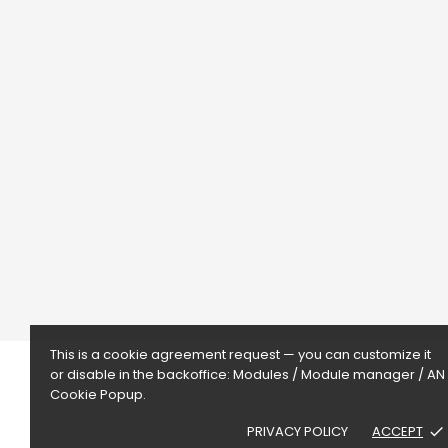
Novedades
Los más ven
Les Résines 3D
17 rue Abdon Baills
66600
Espira De L'Agly
France
0766483361
contact@lesresines3d.fr
This is a cookie agreement request — you can customize it
or disable in the backoffice: Modules / Module manager / AN
Cookie Popup.
PRIVACY POLICY
ACCEPT
done