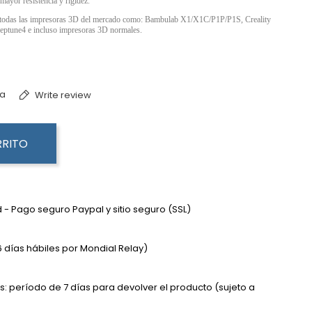
mayor resistencia y rigidez.
 todas las impresoras 3D del mercado como: Bambulab X1/X1C/P1P/P1S, Creality
e4 e incluso impresoras 3D normales.
ta
Write review
RRITO
- Pago seguro Paypal y sitio seguro (SSL)
 días hábiles por Mondial Relay)
s: período de 7 días para devolver el producto (sujeto a