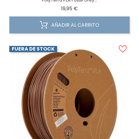
PolyTerra PLA Fossil Grey...
Precio
19,95 €
AÑADIR AL CARRITO
FUERA DE STOCK