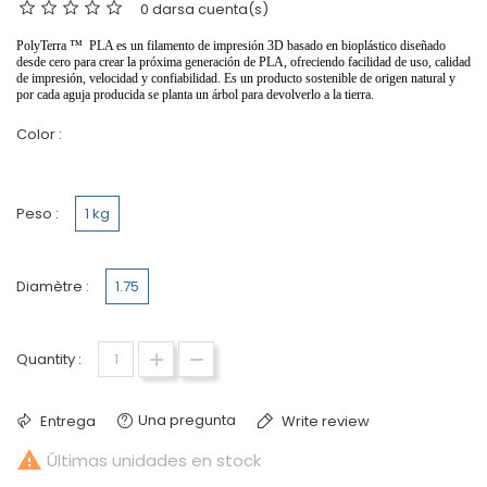
0 darsa cuenta(s)
PolyTerra ™
️
PLA es un filamento de impresión 3D basado en bioplástico diseñado
desde cero para crear la próxima generación de PLA, ofreciendo facilidad de uso, calidad
de impresión, velocidad y confiabilidad. Es un producto sostenible de origen natural y
por cada aguja producida se planta un árbol para devolverlo a la tierra.
Color :
marmol blanco
Peso :
1 kg
Diamètre :
1.75
Quantity :
Una pregunta
Entrega
Write review

Últimas unidades en stock