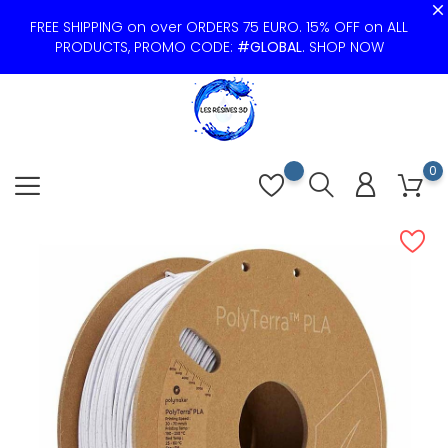
FREE SHIPPING on over ORDERS 75 EURO. 15% OFF on ALL
PRODUCTS, PROMO CODE:
#GLOBAL
.
SHOP NOW
0