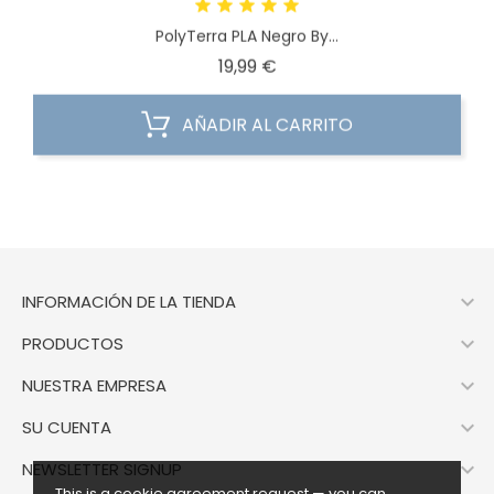
PolyTerra PLA Negro By...
Precio
19,99 €
AÑADIR AL CARRITO

INFORMACIÓN DE LA TIENDA

PRODUCTOS

NUESTRA EMPRESA

SU CUENTA

NEWSLETTER SIGNUP
This is a cookie agreement request — you can