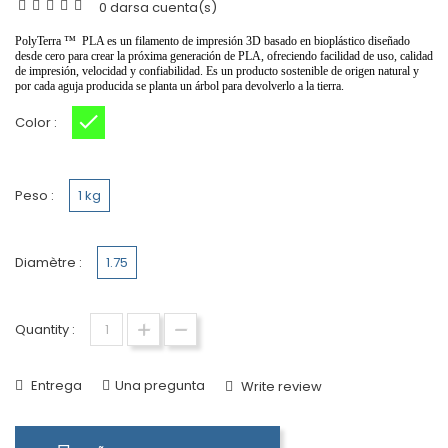
0 darsa cuenta(s)
PolyTerra ™
️
PLA es un filamento de impresión 3D basado en bioplástico diseñado
desde cero para crear la próxima generación de PLA, ofreciendo facilidad de uso, calidad
de impresión, velocidad y confiabilidad. Es un producto sostenible de origen natural y
por cada aguja producida se planta un árbol para devolverlo a la tierra.
Color :
verde claro
Peso :
1 kg
Diamètre :
1.75
Quantity :
Entrega
Una pregunta
Write review