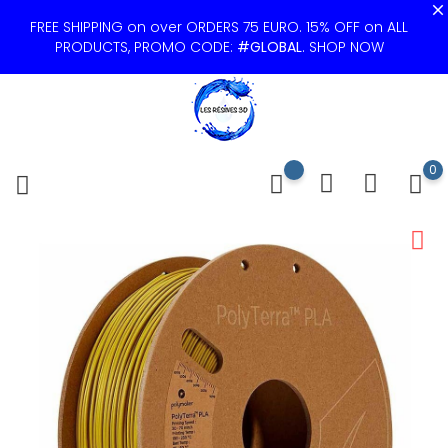
FREE SHIPPING on over ORDERS 75 EURO. 15% OFF on ALL
PRODUCTS, PROMO CODE:
#GLOBAL
.
SHOP NOW
0