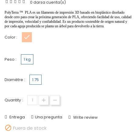
0 darsa cuenta(s)
PolyTerra ™
️
PLA es un filamento de impresión 3D basado en bioplástico diseñado
desde cero para crear la próxima generación de PLA, ofreciendo facilidad de uso, calidad
de impresión, velocidad y confiabilidad. Es un producto sostenible de origen natural y
por cada aguja producida se planta un árbol para devolverlo a la tierra.
Color :
peach
Peso :
1 kg
Diamètre :
1.75
Quantity :
Entrega
Una pregunta
Write review

Fuera de stock