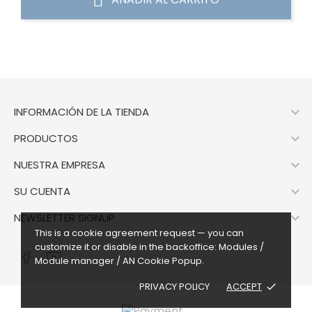

INFORMACIÓN DE LA TIENDA

PRODUCTOS

NUESTRA EMPRESA

SU CUENTA

NEWSLETTER SIGNUP
This is a cookie agreement request — you can
customize it or disable in the backoffice: Modules /
Module manager / AN Cookie Popup.
PRIVACY POLICY
ACCEPT
done