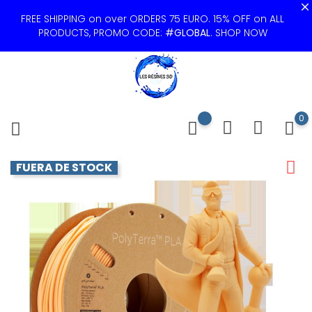
FREE SHIPPING on over ORDERS 75 EURO. 15% OFF on ALL
PRODUCTS, PROMO CODE:
#GLOBAL
.
SHOP NOW
0
FUERA DE STOCK